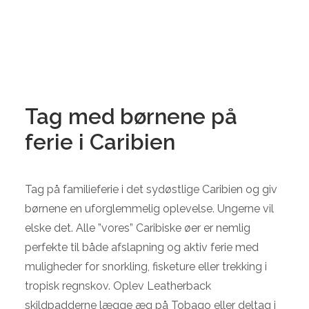
PRAKTISK INFO
Tag med børnene på
KONTAKT
ferie i Caribien
Tag på familieferie i det sydøstlige Caribien og giv
børnene en uforglemmelig oplevelse. Ungerne vil
elske det. Alle ”vores” Caribiske øer er nemlig
perfekte til både afslapning og aktiv ferie med
muligheder for snorkling, fisketure eller trekking i
tropisk regnskov. Oplev Leatherback
skildpadderne lægge æg på Tobago eller deltag i