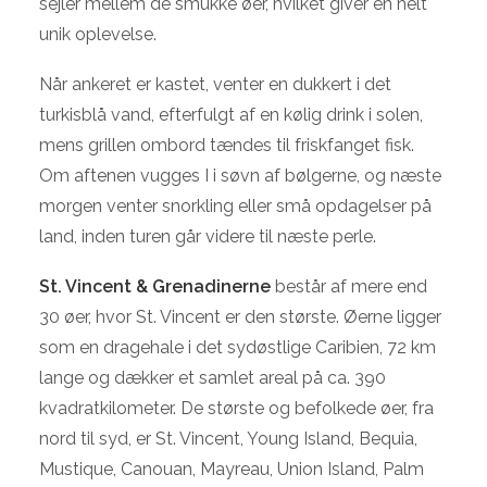
sejler mellem de smukke øer, hvilket giver en helt
unik oplevelse.
Når ankeret er kastet, venter en dukkert i det
turkisblå vand, efterfulgt af en kølig drink i solen,
mens grillen ombord tændes til friskfanget fisk.
Om aftenen vugges I i søvn af bølgerne, og næste
morgen venter snorkling eller små opdagelser på
land, inden turen går videre til næste perle.
St. Vincent & Grenadinerne
består af mere end
30 øer, hvor St. Vincent er den største. Øerne ligger
som en dragehale i det sydøstlige Caribien, 72 km
lange og dækker et samlet areal på ca. 390
kvadratkilometer. De største og befolkede øer, fra
nord til syd, er St. Vincent, Young Island, Bequia,
Mustique, Canouan, Mayreau, Union Island, Palm